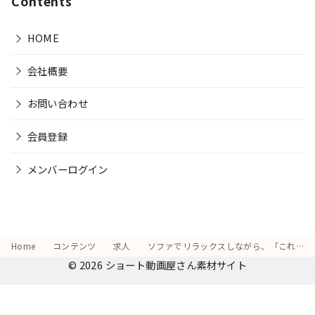
Contents
HOME
会社概要
お問い合わせ
会員登録
メンバーログイン
Home
コンテンツ
求人
ソファでリラックスしながら、「これまでの経歴を振り返る」穏やかな表情
© 2026
ショート動画屋さん素材サイト