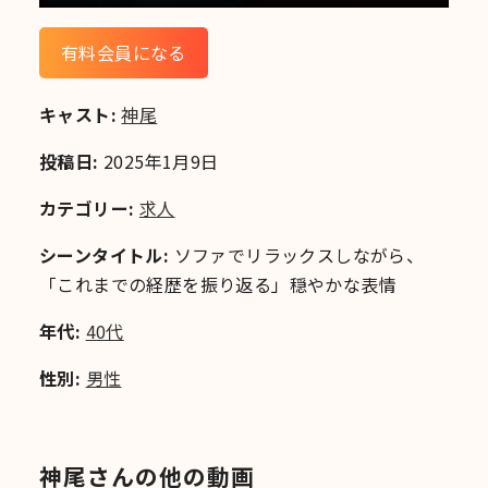
有料会員になる
キャスト:
神尾
投稿日:
2025年1月9日
カテゴリー:
求人
シーンタイトル:
ソファでリラックスしながら、
「これまでの経歴を振り返る」穏やかな表情
年代:
40代
性別:
男性
神尾さんの他の動画