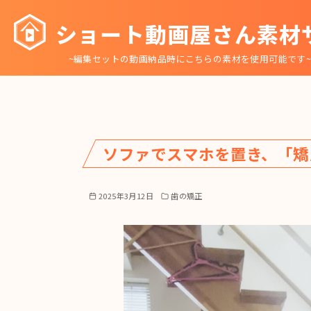
コ
ショート動画屋さん素材
ン
テ
~編集セットの動画納品時にこちらの素材を使用可能です
ン
ツ
へ
移
動
ソファでスマホを置き、「矯
2025年3月12日
歯の矯正