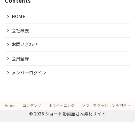
Contents
HOME
会社概要
お問い合わせ
会員登録
メンバーログイン
Home
コンテンツ
ホワイトニング
ソファでクッションを抱き、「やっぱり笑顔が大事だよね」と頷く動作
© 2026
ショート動画屋さん素材サイト