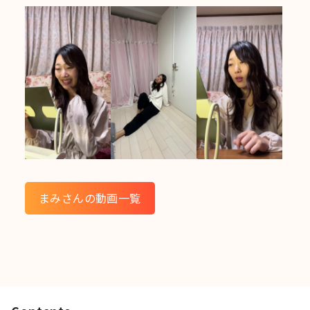
まみさんの動画一覧