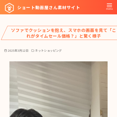
コ
ショート動画屋さん素材サイト
ン
テ
ン
ソファでクッションを抱え、スマホの画面を見て「こ
ツ
れがタイムセール価格？」と驚く様子
へ
移
2025年3月12日
ネットショッピング
動