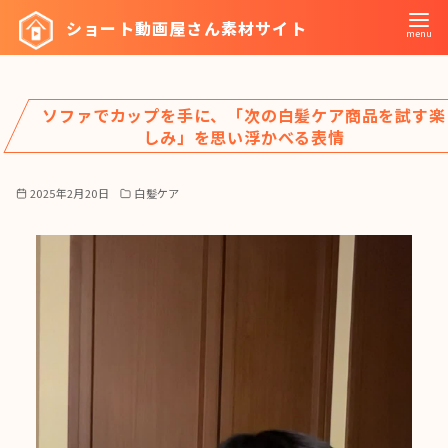
コ
ショート動画屋さん素材サイト
ン
テ
ン
ソファでカップを手に、「次の白髪ケア商品を試す楽
ツ
しみ」を思い浮かべる表情
へ
移
2025年2月20日
白髪ケア
動