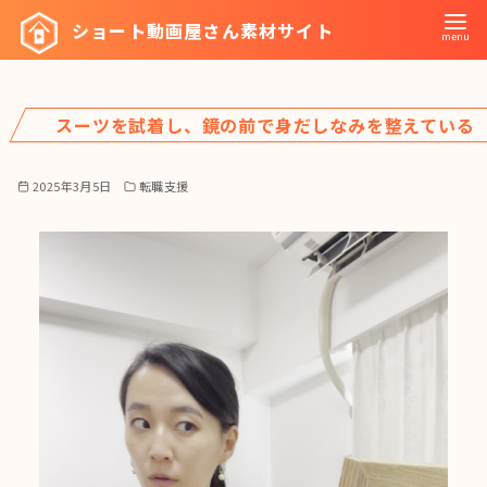
コ
ショート動画屋さん素材サイト
ン
テ
ン
スーツを試着し、鏡の前で身だしなみを整えている
ツ
へ
移
2025年3月5日
転職支援
動