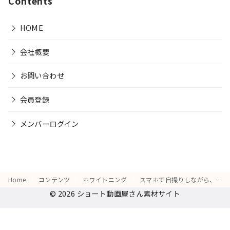
Contents
HOME
会社概要
お問い合わせ
会員登録
メンバーログイン
Home
コンテンツ
ホワイトニング
スマホで自撮りしながら、歯の色を確認して悩むような表情を浮かべる
© 2026
ショート動画屋さん素材サイト