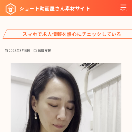
コ
ショート動画屋さん素材サイト
ン
テ
ン
スマホで求人情報を熱心にチェックしている
ツ
へ
移
2025年3月5日
転職支援
動