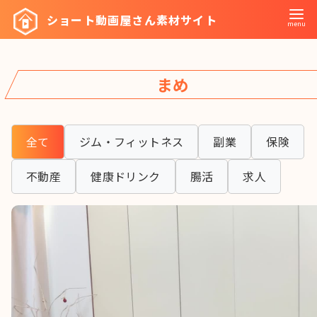
コ
ショート動画屋さん素材サイト
ン
テ
ン
まめ
ツ
へ
移
全て
ジム・フィットネス
副業
保険
動
不動産
健康ドリンク
腸活
求人